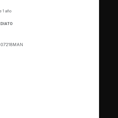
e 1 año
EDIATO
107218MAN