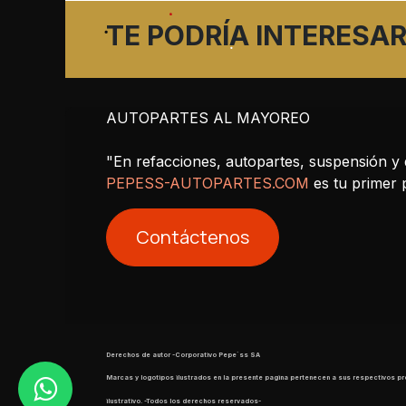
TE PODRÍA INTERESAR
AUTOPARTES AL MAYOREO
"En refacciones, autopartes, suspensión y 
PEPESS-AUTOPARTES.COM
es tu primer
Contáctenos
Derechos de autor -Corporativo Pepe´ss SA
​ Marcas y logotipos ilustrados en la presente pagina pertenecen a sus respectivos pr
ilustrativo. -Todos los derechos reservados-