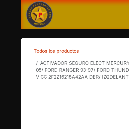
Ir al contenido
Ti
Todos los productos
ACTIVADOR SEGURO ELECT MERCURY 
05/ FORD RANGER 93-97/ FORD THUND
V CC 2F2Z16218A42AA DER/ IZQDELAN