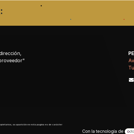
:
dirección,
P
 proveedor"
Av
Tu
opietarios, su aparición en esta pagina es de carácter
Con la tecnología de