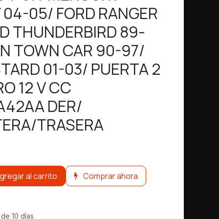
04-05/ FORD RANGER
RD THUNDERBIRD 89-
LN TOWN CAR 90-97/
TARD 01-03/ PUERTA 2
O 12 V CC
A42AA DER/
TERA/TRASERA
gregar al carrito
Comprar ahora
 de 10 días