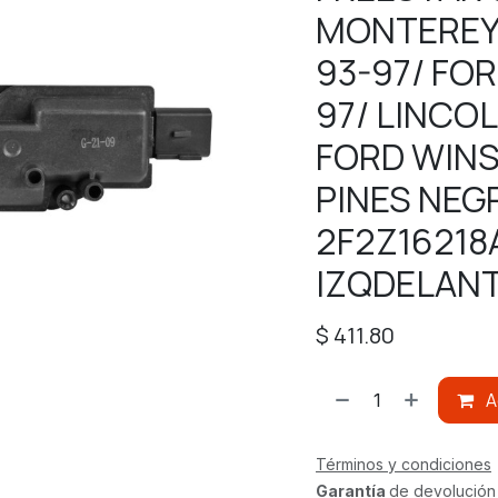
MONTEREY 
93-97/ FO
97/ LINCO
FORD WINS
PINES NEGR
2F2Z16218
IZQDELAN
$
411.80
A
Términos y condiciones
Garantía
de devolución