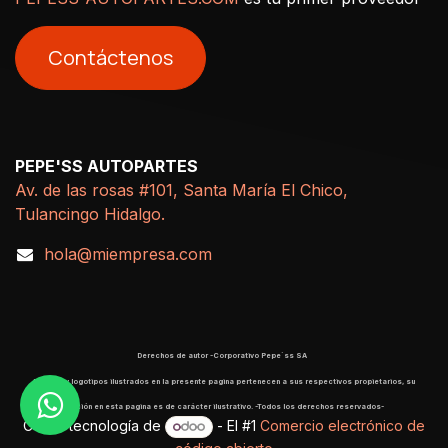
Contáctenos
PEPE'SS AUTOPARTES
Av. de las rosas #101, Santa María El Chico,
Tulancingo Hidalgo.
hola@miempresa.com
Derechos de autor -Corporativo Pepe´ss SA
​ Marcas y logotipos ilustrados en la presente pagina pertenecen a sus respectivos propietarios, su
aparición en esta pagina es de carácter ilustrativo. -Todos los derechos reservados-
Con la tecnología de
- El #1
Comercio electrónico de