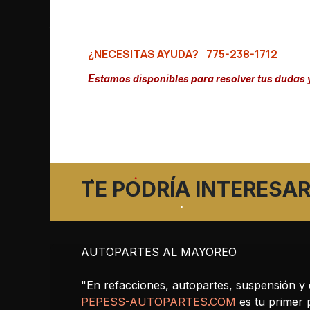
¿NECESITAS AYUDA?
775-238-1712
E
stamos disponibles para resolver tus dudas 
TE PODRÍA INTERESAR
AUTOPARTES AL MAYOREO
"En refacciones, autopartes, suspensión y 
PEPESS-AUTOPARTES.COM
es tu primer