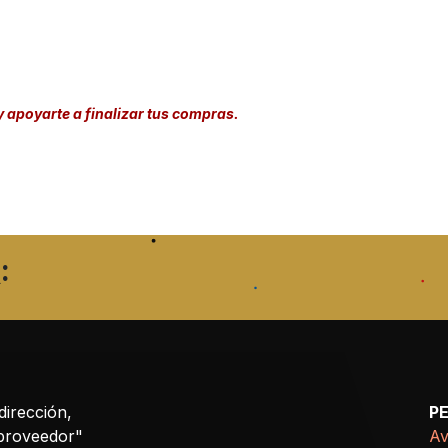
y apoyarte a finalizar tus compras.
:
dirección,
P
 proveedor"
Av