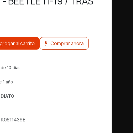
 - BEETLE 11-19 / TRAS
gregar al carrito
Comprar ahora
 de 10 días
e 1 año
EDIATO
1K0511439E