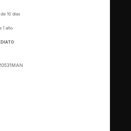
 de 10 días
e 1 año
EDIATO
20531MAN