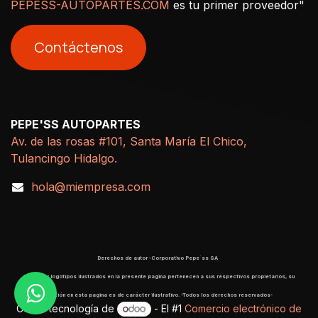
PEPESS-AUTOPARTES.COM
es tu primer proveedor"
Contáctenos
PEPE'SS AUTOPARTES
Av. de las rosas #101, Santa María El Chico,
Tulancingo Hidalgo.
hola@miempresa.com
Derechos de autor -Corporativo Pepe´ss SA
​ Marcas y logotipos ilustrados en la presente pagina pertenecen a sus respectivos propietarios, su
aparición en esta pagina es de carácter ilustrativo. -Todos los derechos reservados-
Con la tecnología de
- El #1
Comercio electrónico de