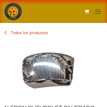
Ir al contenido
Todos los productos