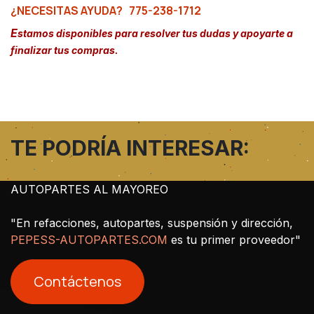
¿NECESITAS AYUDA?
775-238-1712
E
stamos disponibles para resolver tus dudas y apoyarte a
finalizar tus compras.
TE PODRÍA INTERESAR:
AUTOPARTES AL MAYOREO
"En refacciones, autopartes, suspensión y dirección,
PEPESS-AUTOPARTES.COM
es tu primer proveedor"
Contáctenos