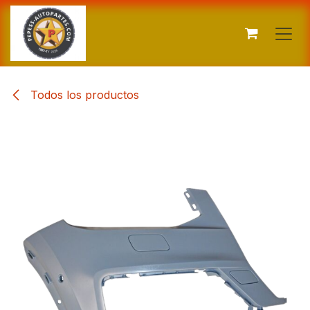
Ir al contenido
Todos los productos