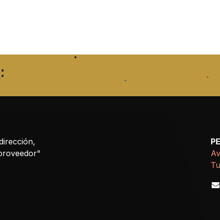
:
dirección,
P
 proveedor"
Av
Tu