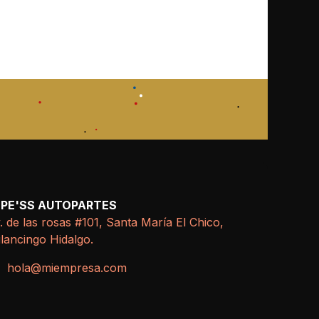
EPE'SS AUTOPARTES
. de las rosas #101, Santa María El Chico,
lancingo Hidalgo.
hola@miempresa.com