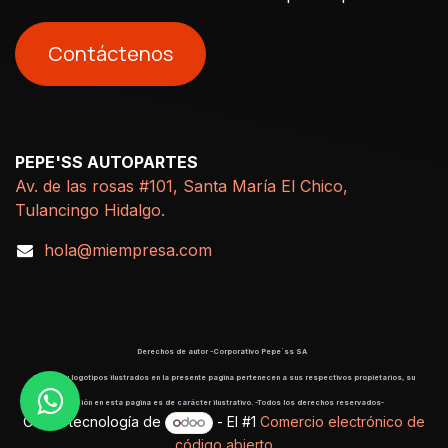
Contáctenos
PEPE'SS AUTOPARTES
Av. de las rosas #101, Santa María El Chico,
Tulancingo Hidalgo.
hola@miempresa.com
Derechos de autor -Corporativo Pepe´ss SA
​ Marcas y logotipos ilustrados en la presente pagina pertenecen a sus respectivos propietarios, su
aparición en esta pagina es de carácter ilustrativo. -Todos los derechos reservados-
Con la tecnología de
- El #1
Comercio electrónico de
código abierto