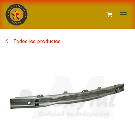
Ir al contenido
Todos los productos