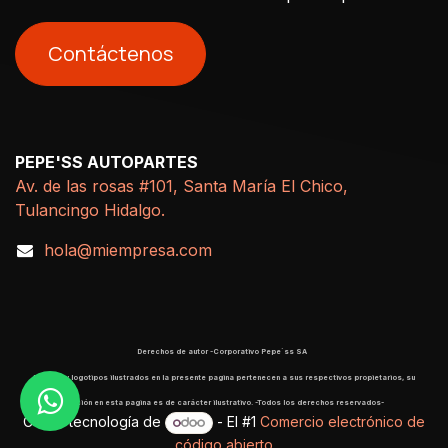
Contáctenos
PEPE'SS AUTOPARTES
Av. de las rosas #101, Santa María El Chico,
Tulancingo Hidalgo.
hola@miempresa.com
Derechos de autor -Corporativo Pepe´ss SA
​ Marcas y logotipos ilustrados en la presente pagina pertenecen a sus respectivos propietarios, su
aparición en esta pagina es de carácter ilustrativo. -Todos los derechos reservados-
Con la tecnología de
- El #1
Comercio electrónico de
código abierto