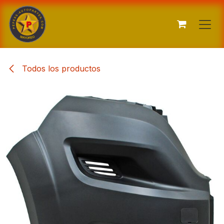
Ir al contenido
Todos los productos