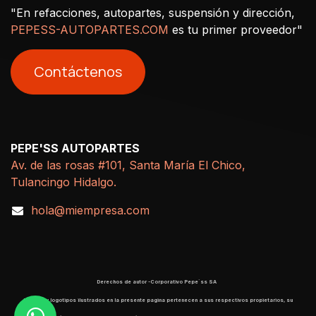
"En refacciones, autopartes, suspensión y dirección,
PEPESS-AUTOPARTES.COM
es tu primer proveedor"
Contáctenos
PEPE'SS AUTOPARTES
Av. de las rosas #101, Santa María El Chico,
Tulancingo Hidalgo.
hola@miempresa.com
Derechos de autor -Corporativo Pepe´ss SA
​ Marcas y logotipos ilustrados en la presente pagina pertenecen a sus respectivos propietarios, su