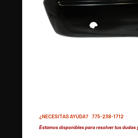
¿NECESITAS AYUDA?
775-238-1712
E
stamos disponibles para resolver tus dudas 