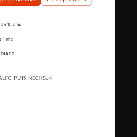
 de 10 días
e 1 año
EDIATO
ALFO-PU15-NECHSJ4