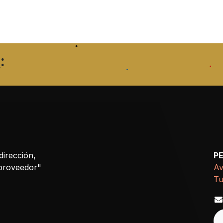
:
dirección,
P
 proveedor"
Av
Tu