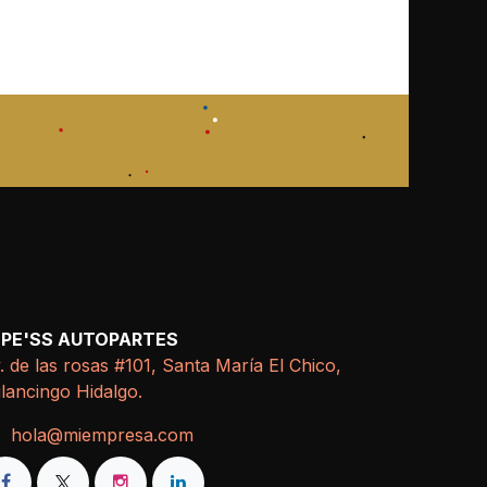
EPE'SS AUTOPARTES
. de las rosas #101, Santa María El Chico,
lancingo Hidalgo.
hola@miempresa.com