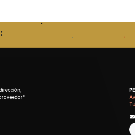
:
dirección,
P
 proveedor"
Av
Tu