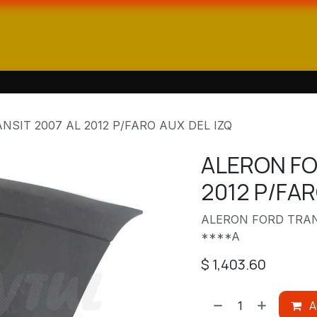
ienda
Catálogos
Contáctanos
SIT 2007 AL 2012 P/FARO AUX DEL IZQ
ALERON FO
2012 P/FAR
ALERON FORD TRANS
****A
$
1,403.60
A