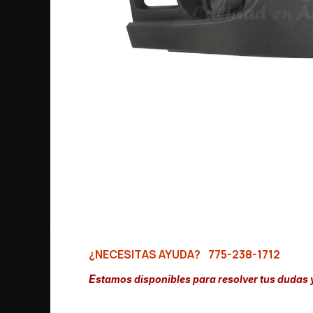
¿NECESITAS AYUDA?
775-238-1712
E
stamos disponibles para resolver tus dudas 