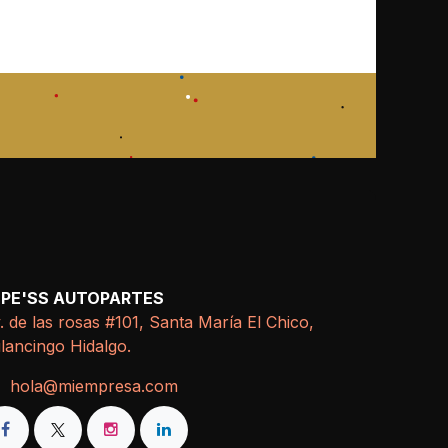
EPE'SS AUTOPARTES
. de las rosas #101, Santa María El Chico,
lancingo Hidalgo.
hola@miempresa.com