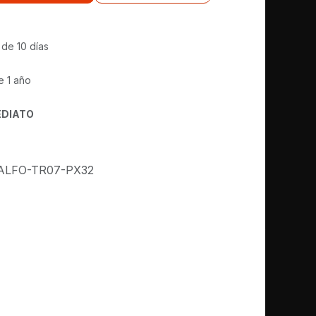
 de 10 días
e 1 año
EDIATO
ALFO-TR07-PX32