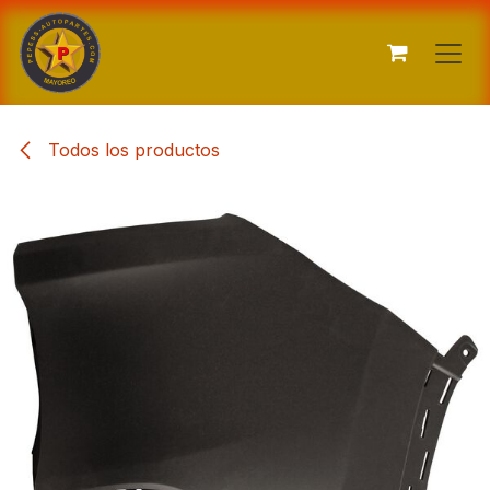
Ir al contenido
Todos los productos