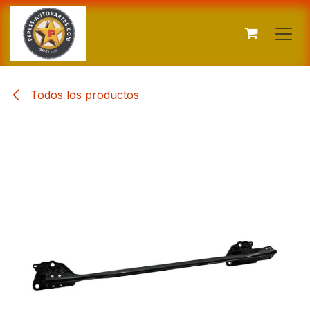
Ir al contenido
Todos los productos