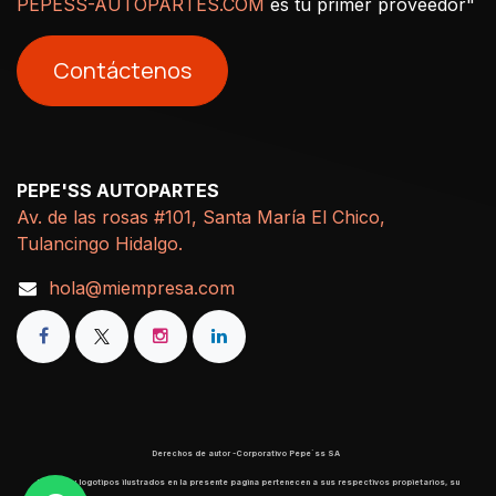
PEPESS-AUTOPARTES.COM
es tu primer proveedor"
Contáctenos
PEPE'SS AUTOPARTES
Av. de las rosas #101, Santa María El Chico,
Tulancingo Hidalgo.
hola@miempresa.com
Derechos de autor -Corporativo Pepe´ss SA
​ Marcas y logotipos ilustrados en la presente pagina pertenecen a sus respectivos propietarios, su