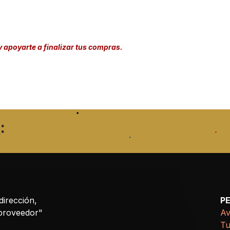
y apoyarte a finalizar tus compras.
:
dirección,
P
 proveedor"
Av
Tu