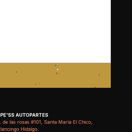
EPE'SS AUTOPARTES
. de las rosas #101, Santa María El Chico,
lancingo Hidalgo.