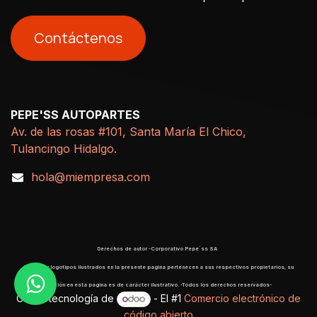
Contáctenos
PEPE'SS AUTOPARTES
Av. de las rosas #101, Santa María El Chico,
Tulancingo Hidalgo.
hola@miempresa.com
Derechos de autor -Corporativo Pepe´ss SA
​ Marcas y logotipos ilustrados en la presente pagina pertenecen a sus respectivos propietarios, su
aparición en esta pagina es de carácter ilustrativo. -Todos los derechos reservados-
Con la tecnología de
- El #1
Comercio electrónico de
código abierto