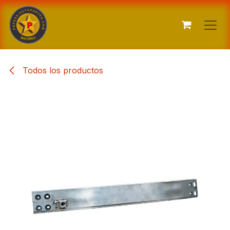
Ir al contenido
Todos los productos