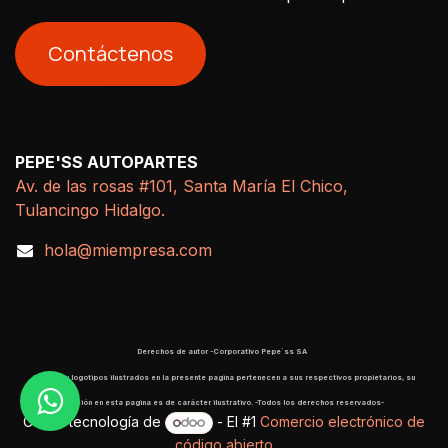
Contáctenos
PEPE'SS AUTOPARTES
Av. de las rosas #101, Santa María El Chico,
Tulancingo Hidalgo.
hola@miempresa.com
Derechos de autor -Corporativo Pepe´ss SA
​ Marcas y logotipos ilustrados en la presente pagina pertenecen a sus respectivos propietarios, su
aparición en esta pagina es de carácter ilustrativo. -Todos los derechos reservados-
Con la tecnología de
- El #1
Comercio electrónico de
código abierto