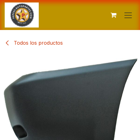
Ir al contenido
Todos los productos