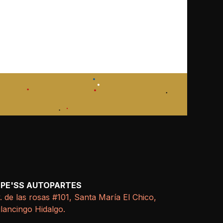
EPE'SS AUTOPARTES
. de las rosas #101, Santa María El Chico,
lancingo Hidalgo.