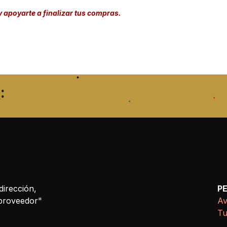
y apoyarte a finalizar tus compras.
:
dirección,
P
 proveedor"
Av
Tu