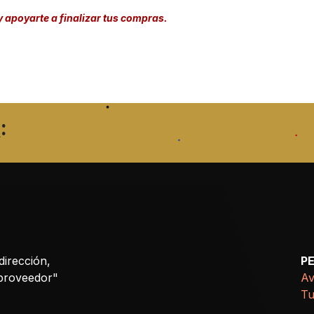
y apoyarte a finalizar tus compras.
:
dirección,
P
 proveedor"
Av
Tu