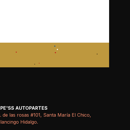
EPE'SS AUTOPARTES
. de las rosas #101, Santa María El Chico,
lancingo Hidalgo.