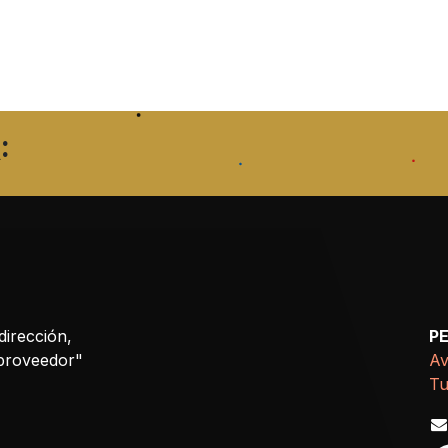
:
dirección,
P
 proveedor"
Av
Tu