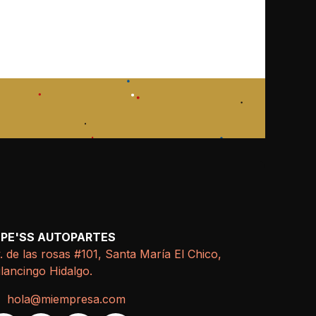
EPE'SS AUTOPARTES
. de las rosas #101, Santa María El Chico,
lancingo Hidalgo.
hola@miempresa.com