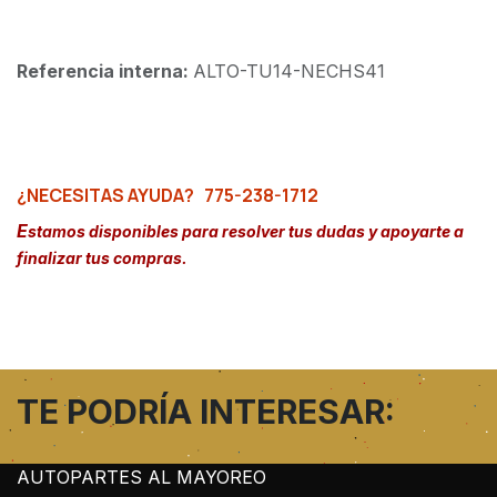
Referencia interna:
ALTO-TU14-NECHS41
¿NECESITAS AYUDA?
775-238-1712
E
stamos disponibles para resolver tus dudas y apoyarte a
finalizar tus compras.
TE PODRÍA INTERESAR:
AUTOPARTES AL MAYOREO