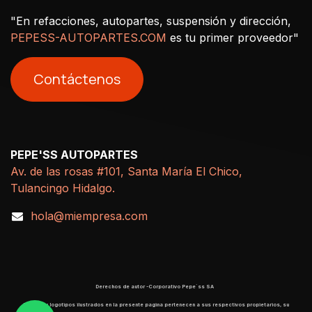
"En refacciones, autopartes, suspensión y dirección,
PEPESS-AUTOPARTES.COM
es tu primer proveedor"
Contáctenos
PEPE'SS AUTOPARTES
Av. de las rosas #101, Santa María El Chico,
Tulancingo Hidalgo.
hola@miempresa.com
Derechos de autor -Corporativo Pepe´ss SA
​ Marcas y logotipos ilustrados en la presente pagina pertenecen a sus respectivos propietarios, su