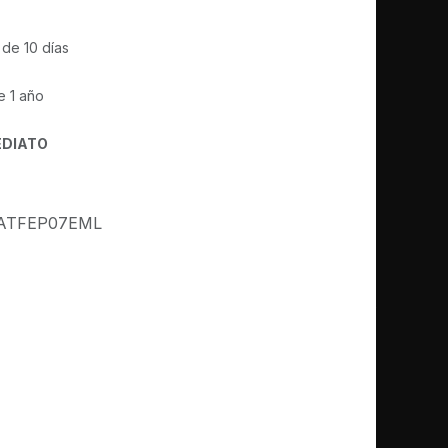
 de 10 días
e 1 año
EDIATO
ATFEP07EML