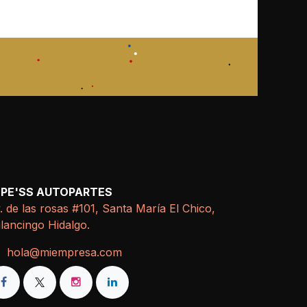
EPE'SS AUTOPARTES
. de las rosas #101, Santa María El Chico,
lancingo Hidalgo.
hola@miempresa.com