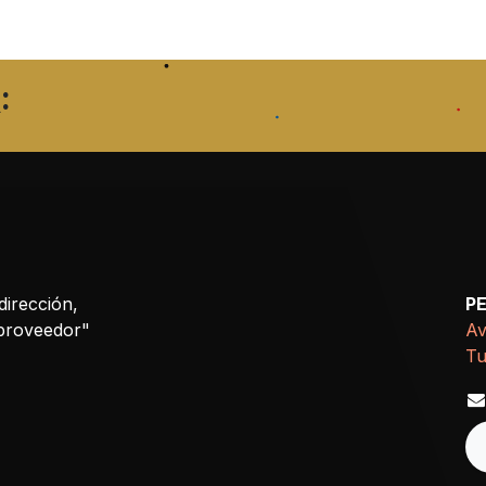
:
dirección,
P
 proveedor"
Av
Tu