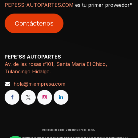
PEPESS-AUTOPARTES.COM
es tu primer proveedor"
Contáctenos
PEPE'SS AUTOPARTES
Av. de las rosas #101, Santa María El Chico,
Tulancingo Hidalgo.
hola@miempresa.com
Derechos de autor -Corporativo Pepe´ss SA
​ Marcas y logotipos ilustrados en la presente pagina pertenecen a sus respectivos propietarios, su