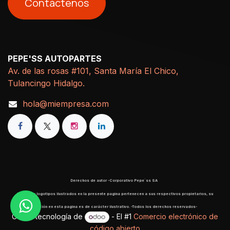
Contáctenos
PEPE'SS AUTOPARTES
Av. de las rosas #101, Santa María El Chico,
Tulancingo Hidalgo.
hola@miempresa.com
Derechos de autor -Corporativo Pepe´ss SA
​ Marcas y logotipos ilustrados en la presente pagina pertenecen a sus respectivos propietarios, su
aparición en esta pagina es de carácter ilustrativo. -Todos los derechos reservados-
Con la tecnología de
- El #1
Comercio electrónico de
código abierto