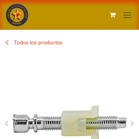
Ir al contenido
Todos los productos